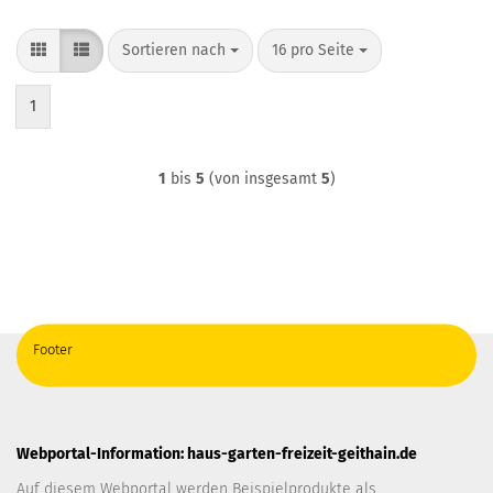
Sortieren nach
pro Seite
Sortieren nach
16 pro Seite
1
1
bis
5
(von insgesamt
5
)
Footer
Webportal-Information: haus-garten-freizeit-geithain.de
Auf diesem Webportal werden Beispielprodukte als