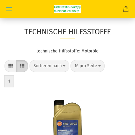
TECHNISCHE HILFSSTOFFE
technische Hilfsstoffe: Motoröle
Sortieren nach
pro Seite
Sortieren nach
16 pro Seite
1