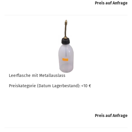
Preis auf Anfrage
Leer­fla­sche mit Me­tal­l­aus­lass
Preis­ka­te­go­rie (Datum La­ger­be­stand): <10 €
Preis auf Anfrage