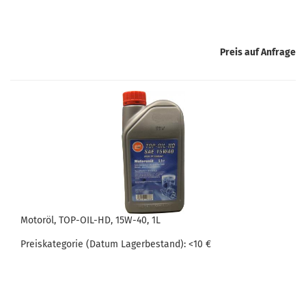
Preis auf Anfrage
Mo­tor­öl, TOP-​OIL-​HD, 15W-​40, 1L
Preis­ka­te­go­rie (Datum La­ger­be­stand): <10 €