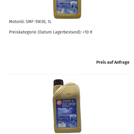
Mo­tor­öl: SMF-​5W30, 1L
Preis­ka­te­go­rie (Datum La­ger­be­stand): <10 €
Preis auf Anfrage