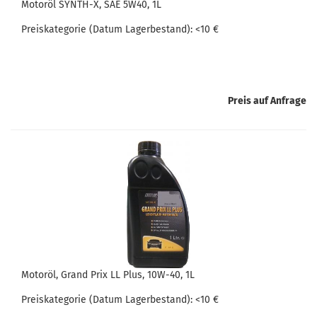
Mo­tor­öl SYNTH-​​X, SAE 5W40, 1L
Preis­ka­te­go­rie (Datum La­ger­be­stand): <10 €
Preis auf Anfrage
Mo­tor­öl, Grand Prix LL Plus, 10W-​40, 1L
Preis­ka­te­go­rie (Datum La­ger­be­stand): <10 €