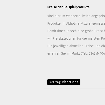
Preise der Beispielprodukte
sind hier im Webportal keine angegeben
Produkte im Abholmarkt zu angemessen
Damit Ihnen jedoch eine grobe Preisa
wir Preiskategorien für die meisten Pr
Die jeweiligen aktuellen Preise und di
erfahren Sie im Markt (Tel.: 034341-404
Vertrag widerrufen