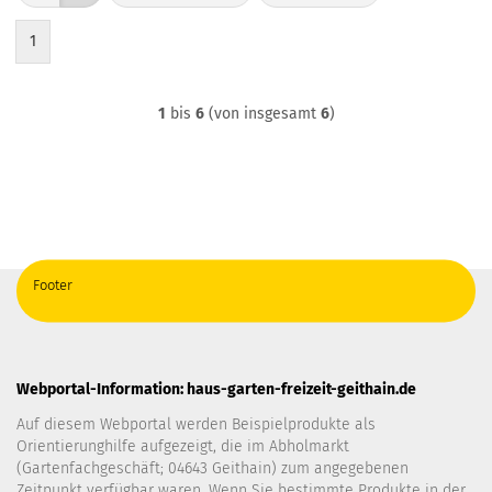
1
1
bis
6
(von insgesamt
6
)
Footer
Webportal-Information: haus-garten-freizeit-geithain.de
Auf diesem Webportal werden Beispielprodukte als
Orientierunghilfe aufgezeigt, die im Abholmarkt
(Gartenfachgeschäft; 04643 Geithain) zum angegebenen
Zeitpunkt verfügbar waren. Wenn Sie bestimmte Produkte in der