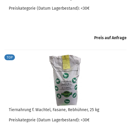
Preis­ka­te­go­rie (Datum La­ger­be­stand): <30€
Preis auf Anfrage
TOP
Tier­nah­rung f. Wach­tel, Fa­sa­ne, Reb­hüh­ner, 25 kg
Preis­ka­te­go­rie (Datum La­ger­be­stand): <30€