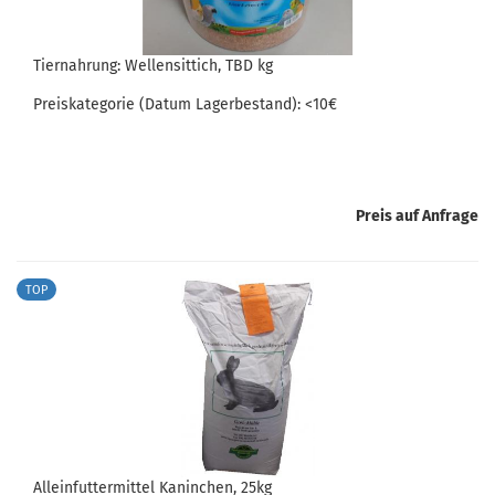
Tier­nah­rung: Wel­len­sit­tich, TBD kg
Preis­ka­te­go­rie (Datum La­ger­be­stand): <10€
Preis auf Anfrage
TOP
Al­lein­fut­ter­mit­tel Ka­nin­chen, 25kg