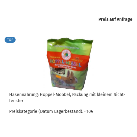
Preis auf Anfrage
TOP
Ha­sen­nah­rung: Hoppel-​​Mob­bel, Pa­ckung mit klei­nem Sicht­
fens­ter
Preis­ka­te­go­rie (Datum La­ger­be­stand): <10€