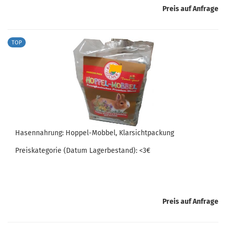
Preis auf Anfrage
TOP
Ha­sen­nah­rung: Hoppel-​​Mob­bel, Klar­sicht­pa­ckung
Preis­ka­te­go­rie (Datum La­ger­be­stand): <3€
Preis auf Anfrage